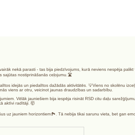
ai"
āk nekā parasti - tas bija piedzīvojums, kurā neviens nespēja palik
s sajūtas nostiprināšanās ceļojumu.🛣️
s idejās un piedalītos dažādās aktivitātēs. 💡Viens no skolēnu izce
inās viens ar otru, veicinot jaunas draudzības un sadarbību.
iem. Vēlāk jauniešiem bija iespēja risināt RSD citu daļu sarežģījumus
ā aktīvi radītāji. 🤯
uz jauniem horizontiem🏞️. Tā nebija tikai sarunu vieta, bet gan emo