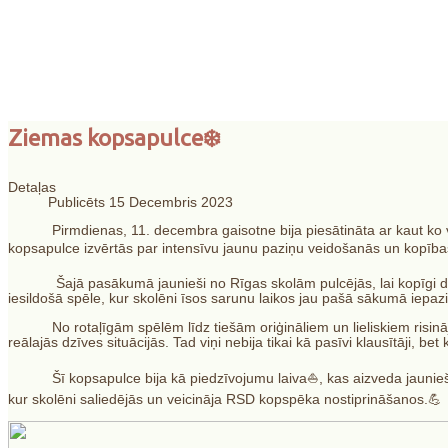
"Skolēnu dzīves un
Ziemas kopsapulce❄️
personības attīstīb
Detaļas
Publicēts 15 Decembris 2023
Pirmdienas, 11. decembra gaisotne bija piesātināta ar kaut ko vair
kopsapulce izvērtās par intensīvu jaunu paziņu veidošanās un kopība
Šajā pasākumā jaunieši no Rīgas skolām pulcējās, lai kopīgi dalīto
iesildošā spēle, kur skolēni īsos sarunu laikos jau pašā sākumā iepaz
No rotaļīgām spēlēm līdz tiešām oriģināliem un lieliskiem risinājum
reālajās dzīves situācijās. Tad viņi nebija tikai kā pasīvi klausītāji, bet k
Šī kopsapulce bija kā piedzīvojumu laiva⛵️, kas aizveda jauniešus 
kur skolēni saliedējās un veicināja RSD kopspēka nostiprināšanos.💪