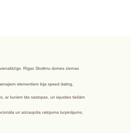
t vienaldzīgs. Rīgas Skolēnu domes ziemas
ļamajiem elementiem bija speed dating,
, ar kuriem tās sastopas, un iejusties tiešām
cionāla un aizraujoša ceļojuma turpinājums,