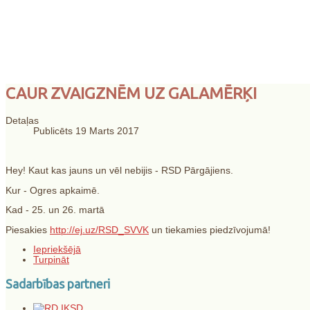
"Skolēnu dzīves un
CAUR ZVAIGZNĒM UZ GALAMĒRĶI
personības attīstīb
Detaļas
Publicēts 19 Marts 2017
Hey! Kaut kas jauns un vēl nebijis - RSD Pārgājiens.
Kur - Ogres apkaimē.
Kad - 25. un 26. martā
Piesakies
http://ej.uz/RSD_SVVK
un tiekamies piedzīvojumā!
Iepriekšējā
Turpināt
Sadarbības partneri