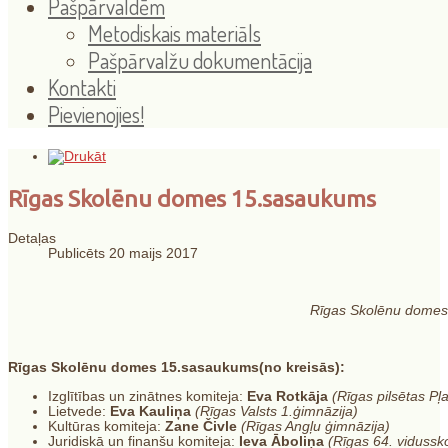
Pašpārvaldēm
Metodiskais materiāls
Pašpārvalžu dokumentācija
Kontakti
Pievienojies!
Rīgas Skolēnu domes 15.sasaukums
Detaļas
Publicēts 20 maijs 2017
Rīgas Skolēnu domes k
Rīgas Skolēnu domes 15.sasaukums(no kreisās):
Izglītības un zinātnes komiteja:
Eva Rotkāja
(Rīgas pilsētas Pļ
Lietvede:
Eva Kauliņa
(Rīgas Valsts 1.ģimnāzija)
Kultūras komiteja:
Zane Čivle
(Rīgas Angļu ģimnāzija)
Juridiskā un finanšu komiteja:
Ieva Āboliņa
(Rīgas 64. vidussk