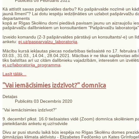
Publicēts 05 Februāris 2021
Kā attīstīt savas pašpārvaldes darbu? Ko pašpārvalde nozīmē un kād
jaunā līmenī"? Lai dotu iespēju iedziļināties un uzlabot pašpārvalžu d
departaments
kopā ar Rīgas Skolēnu domi piedāvā pavisam jaunu un aizraujošu ies
pašpārvalžu dalībniekiem un konsultantiem "Pašpārvalžu laboratorija"
Izveido komandu (2-3 pašpārvaldes pārstāvji un konsultants/-e) un līd
anketu:
ej.uz/pasparvalzu_laboratorija
.
Mācību kursā iekļautas piecas nodarbības tiešsaistē no 17. februāra lī
03.03., 31.03., 14.04., 28.04.2021. Mācības ir ne tikai saplānotas a
tiks balstītas arī uz citām dalībnieku vajadzībām, interesēm un izvē
ej.uz/laboratorija_programma
.
Lasīt tālāk...
"Vai iemācīsimies izdzīvot?" domnīca
Detaļas
Publicēts 03 Decembris 2020
“Vai iemācīsimies izdzīvot?”
9. decembrī plkst. 16.0 tiešsaistes vidē (Zoom) domnīca skolēniem pa
pieteikšanās anketu ej.uz/rsdvide
Divu ar pusi stundu laikā būs iespēja no Rīgas Skolēnu domes prezid
ģimnāzijas klimata aktīvistu - Elizabetes Fedčenko un Kates Grīnfoge