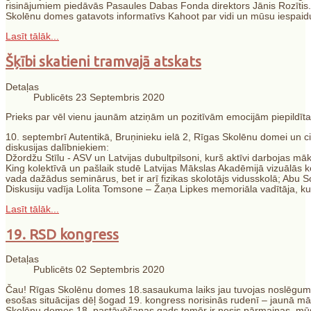
risinājumiem piedāvās Pasaules Dabas Fonda direktors Jānis Rozītis
Skolēnu domes gatavots informatīvs Kahoot par vidi un mūsu iespaidu 
Lasīt tālāk...
Šķībi skatieni tramvajā atskats
Detaļas
Publicēts 23 Septembris 2020
Prieks par vēl vienu jaunām atziņām un pozitīvām emocijām piepildī
10. septembrī Autentikā, Bruņinieku ielā 2, Rīgas Skolēnu domei un cit
diskusijas dalībniekiem:
Džordžu Stīlu - ASV un Latvijas dubultpilsoni, kurš aktīvi darbojas mā
King kolektīvā un pašlaik studē Latvijas Mākslas Akadēmijā vizuālās ko
vada dažādus seminārus, bet ir arī fizikas skolotājs vidusskolā; Abu S
Diskusiju vadīja Lolita Tomsone – Žaņa Lipkes memoriāla vadītāja, kur
Lasīt tālāk...
19. RSD kongress
Detaļas
Publicēts 02 Septembris 2020
Čau! Rīgas Skolēnu domes 18.sasaukuma laiks jau tuvojas noslēgumam
esošas situācijas dēļ šogad 19. kongress norisinās rudenī – jaunā mā
Skolēnu domes 18. pastāvēšanas gads tomēr ir nesis pārmaiņas, mūsup