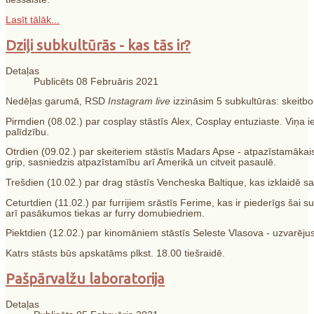
Lasīt tālāk...
Dziļi subkultūrās - kas tās ir?
Detaļas
Publicēts 08 Februāris 2021
Nedēļas garumā, RSD
Instagram live
izzināsim 5 subkultūras: skeitbo
Pirmdien (08.02.) par cosplay stāstīs Alex, Cosplay entuziaste. Viņa
palīdzību.
Otrdien (09.02.) par skeiteriem stāstīs Madars Apse - atpazīstamākai
grip, sasniedzis atpazīstamību arī Amerikā un citveit pasaulē.
Trešdien (10.02.) par drag stāstīs Vencheska Baltique, kas izklaidē s
Ceturtdien (11.02.) par furrijiem srāstīs Ferime, kas ir piederīgs šai s
arī pasākumos tiekas ar furry domubiedriem.
Piektdien (12.02.) par kinomāniem stāstīs Seleste Vlasova - uzvarējusi 
Katrs stāsts būs apskatāms plkst. 18.00 tiešraidē.
Pašpārvalžu laboratorija
Detaļas