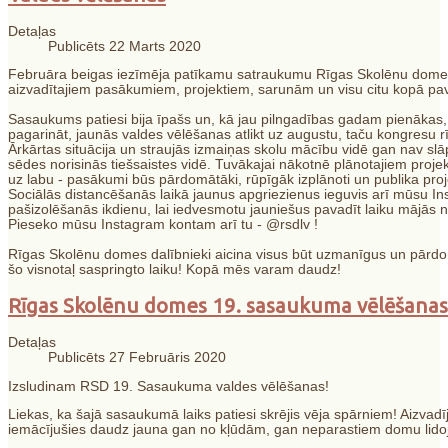
Detaļas
Publicēts 22 Marts 2020
Februāra beigas iezīmēja patīkamu satraukumu Rīgas Skolēnu domes 
aizvadītajiem pasākumiem, projektiem, sarunām un visu citu kopā pa
Sasaukums patiesi bija īpašs un, kā jau pilngadības gadam pienākas,
pagarināt, jaunās valdes vēlēšanas atlikt uz augustu, taču kongresu
Ārkārtas situācija un straujās izmaiņas skolu mācību vidē gan nav s
sēdes norisinās tiešsaistes vidē. Tuvākajai nākotnē plānotajiem proj
uz labu - pasākumi būs pārdomātāki, rūpīgāk izplānoti un publika proj
Sociālās distancēšanās laikā jaunus apgriezienus ieguvis arī mūsu In
pašizolēšanās ikdienu, lai iedvesmotu jauniešus pavadīt laiku mājās n
Pieseko mūsu Instagram kontam arī tu - @rsdlv !
Rīgas Skolēnu domes dalībnieki aicina visus būt uzmanīgus un pārdom
šo visnotaļ saspringto laiku! Kopā mēs varam daudz!
Rīgas Skolēnu domes 19. sasaukuma vēlēšanas
Detaļas
Publicēts 27 Februāris 2020
Izsludinam RSD 19. Sasaukuma valdes vēlēšanas!
Liekas, ka šajā sasaukumā laiks patiesi skrējis vēja spārniem! Aizv
iemācījušies daudz jauna gan no kļūdām, gan neparastiem domu lidoj