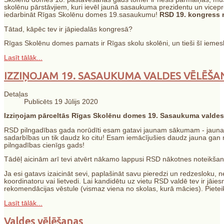
skolēnu pārstāvjiem, kuri ievēl jaunā sasaukuma prezidentu un vicepre
iedarbināt Rīgas Skolēnu domes 19.sasaukumu!
RSD 19. kongress no
Tātad, kāpēc tev ir jāpiedalās kongresā?
Rīgas Skolēnu domes pamats ir Rīgas skolu skolēni, un tieši šī iemes
Lasīt tālāk...
IZZIŅOJAM 19. SASAUKUMA VALDES VĒLĒŠA
Detaļas
Publicēts 19 Jūlijs 2020
Izziņojam pārceltās Rīgas Skolēnu domes 19. Sasaukuma valdes
RSD pilngadības gada norūdīti esam gatavi jaunam sākumam - jauna
sadarbības un tik daudz ko citu! Esam iemācījušies daudz jauna gan
pilngadības cienīgs gads!
Tādēļ aicinām arī tevi atvērt nākamo lappusi RSD nākotnes noteikša
Ja esi gatavs izaicināt sevi, paplašināt savu pieredzi un redzesloku, n
koordinatoru vai lietvedi. Lai kandidētu uz vietu RSD valdē tev ir jāies
rekomendācijas vēstule (vismaz viena no skolas, kurā mācies). Pieteikt
Lasīt tālāk...
Valdes vēlēšanas