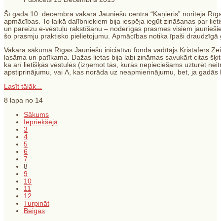
Šī gada 10. decembra vakarā Jauniešu centrā “Kaņieris” noritēja
Rīga
apmācības. To laikā dalībniekiem bija iespēja iegūt zināšanas par lie
un pareizu e-vēstuļu rakstīšanu – noderīgas prasmes visiem jauniešie
šo prasmju praktisko pielietojumu. Apmācības notika īpaši draudzīgā 
Vakara sākumā Rīgas Jauniešu iniciatīvu fonda vadītājs Kristafers Zei
lasāma un patīkama. Dažas lietas bija labi zināmas savukārt citas š
ka arī lietišķās vēstulēs (izņemot tās, kurās nepieciešams uzturēt neitra
apstiprinājumu, vai
Λ
, kas norāda uz neapmierinājumu, bet, ja gadās k
Lasīt tālāk...
8 lapa no 14
Sākums
Iepriekšējā
3
4
5
6
7
8
9
10
11
12
Turpināt
Beigas