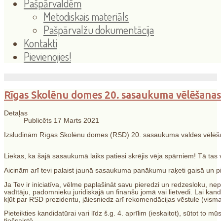
Pašpārvaldēm
Metodiskais materiāls
Pašpārvalžu dokumentācija
Kontakti
Pievienojies!
Rīgas Skolēnu domes 20. sasaukuma vēlēšanas
Detaļas
Publicēts 17 Marts 2021
Izsludinām Rīgas Skolēnu domes (RSD) 20. sasaukuma valdes vēlēš
Liekas, ka šajā sasaukumā laiks patiesi skrējis vēja spārniem! Tā tas 
Aicinām arī tevi palaist jaunā sasaukuma panākumu raķeti gaisā un p
Ja Tev ir iniciatīva, vēlme paplašināt savu pieredzi un redzesloku, ne
vadītāju, padomnieku juridiskajā un finanšu jomā vai lietvedi. Lai kand
kļūt par RSD prezidentu, jāiesniedz arī rekomendācijas vēstule (vism
Pieteikties kandidatūrai vari līdz š.g. 4. aprīlim (ieskaitot), sūtot to mū
tiešsaistē.