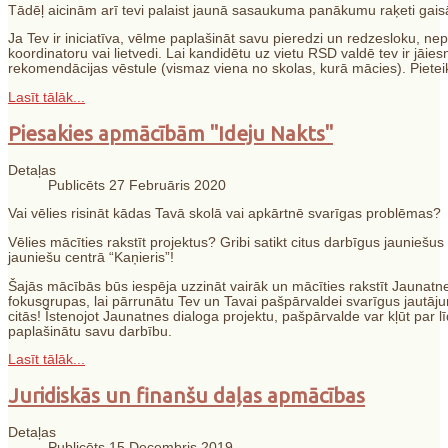
Tādēļ aicinām arī tevi palaist jaunā sasaukuma panākumu raķeti gais
Ja Tev ir iniciatīva, vēlme paplašināt savu pieredzi un redzesloku, nep
koordinatoru vai lietvedi. Lai kandidētu uz vietu RSD valdē tev ir jāies
rekomendācijas vēstule (vismaz viena no skolas, kurā mācies). Pieteikt
Lasīt tālāk...
Piesakies apmācībām "Ideju Nakts"
Detaļas
Publicēts 27 Februāris 2020
Vai vēlies risināt kādas Tavā skolā vai apkārtnē svarīgas problēmas?
Vēlies mācīties rakstīt projektus? Gribi satikt citus darbīgus jaunie
jauniešu centrā “Kaņieris”!
Šajās mācībās būs iespēja uzzināt vairāk un mācīties rakstīt Jaunatne
fokusgrupas, lai pārrunātu Tev un Tavai pašpārvaldei svarīgus jautāj
citās! Īstenojot Jaunatnes dialoga projektu, pašpārvalde var kļūt p
paplašinātu savu darbību.
Lasīt tālāk...
Juridiskās un finanšu daļas apmācības
Detaļas
Publicēts 15 Decembris 2019